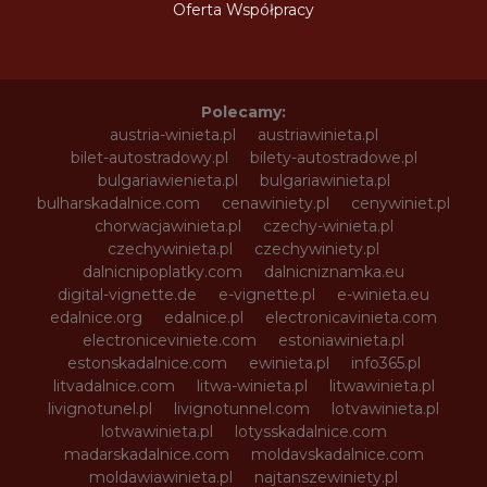
Oferta Współpracy
Polecamy:
austria-winieta.pl
austriawinieta.pl
bilet-autostradowy.pl
bilety-autostradowe.pl
bulgariawienieta.pl
bulgariawinieta.pl
bulharskadalnice.com
cenawiniety.pl
cenywiniet.pl
chorwacjawinieta.pl
czechy-winieta.pl
czechywinieta.pl
czechywiniety.pl
dalnicnipoplatky.com
dalnicniznamka.eu
digital-vignette.de
e-vignette.pl
e-winieta.eu
edalnice.org
edalnice.pl
electronicavinieta.com
electroniceviniete.com
estoniawinieta.pl
estonskadalnice.com
ewinieta.pl
info365.pl
litvadalnice.com
litwa-winieta.pl
litwawinieta.pl
livignotunel.pl
livignotunnel.com
lotvawinieta.pl
lotwawinieta.pl
lotysskadalnice.com
madarskadalnice.com
moldavskadalnice.com
moldawiawinieta.pl
najtanszewiniety.pl