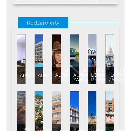
Rodzaj oferty
BILET
BILET
BILET
BILET
AUTOKAROWY
AUTOKAROWY
LOTNICZY
LOTNICZ
APARTAMENT
APARTAMENT****
KRAJOWY
ZAGRANICZNY
REJSOWY
ZAGRANI
BILET