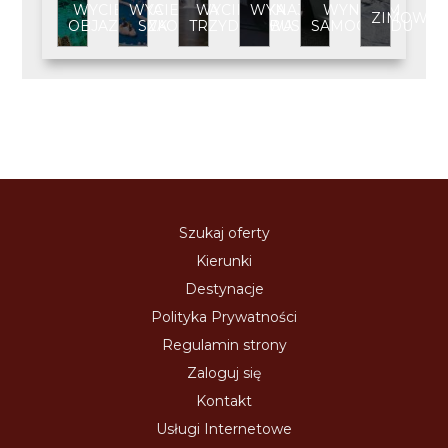
WYCIECZKA
WYCIECZKA
WYCIECZKA
WYNAJEM
WYNAJEM
ZIMOWIS
OBJAZDOWA
SZKOLNA
TRZYDNIOWA
BUSA
SAMOCHODU
Szukaj oferty
Kierunki
Destynacje
Polityka Prywatności
Regulamin strony
Zaloguj się
Kontakt
Usługi Internetowe