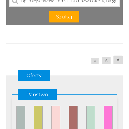
×
Szukaj
A
A
A
Oferty
Państwo