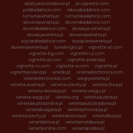
oplatyautostradowe.pl
pl-vignette.com
polskadalnice.com
rakouskadalnice.com
rumuniawinieta.pl
rumunskadalnice.com
sloveniawinieta.pl
slovenskadalnice.com
slovinskadalnice.com
slowacja-winieta.pl
slowacjawinieta.pl
sloweniawinieta.pl
svycarskadalnice.com
szwajcariawinieta.pl
słoweniawinieta.pl
tunellivigno.pl
vignette-at.com
vignette-bg.com
vignette-cz.com
vignette-pl.com
vignette-poland.pl
vignette-ro.com
vignette-si.com
vignette.pl
vignettepoland.pl
vinetki.pl
vinietaelectronica.com
vinieteelectronice.com
wegrywinieta.pl
winieta-austria.pl
winieta-czechy.pl
winieta-litwa.pl
winieta-słowacja.pl
winieta-wegry.pl
winieta-węgry.pl
winieta.org
winietaaustria.pl
winietaaustriaonline.pl
winietaautostradowa.pl
winietabulgaria.pl
winietachorwacja.pl
winietaczechy.pl
winietaestonia.pl
winietalitwa.pl
winietalotwa.pl
winietamoldawia.pl
winietaonline.com
winietapolska.pl