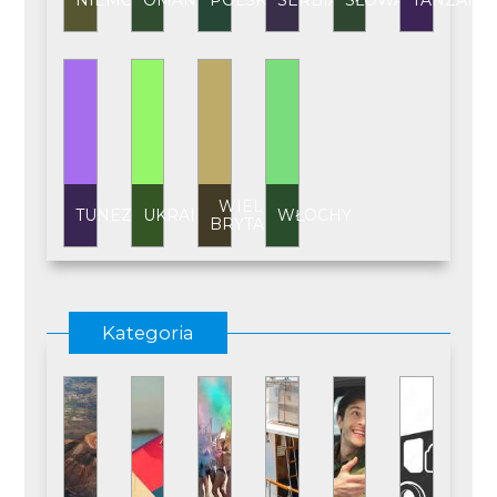
NIEMCY
OMAN
POLSKA
SERBIA
SŁOWACJA
TANZANI
WIELKA
TUNEZJA
UKRAINA
WŁOCHY
BRYTANIA
Kategoria