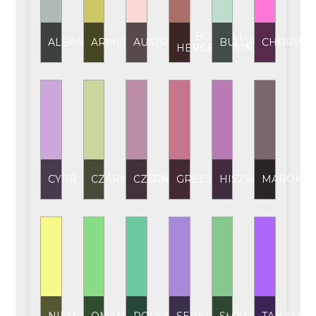
BOŚNIA I
ALBANIA
ARMENIA
AUSTRIA
BUŁGARIA
CHORWAC
HERCEGOWINA
CYPR
CZARNOGÓRA
CZECHY
GRECJA
HISZPANIA
MAROKO