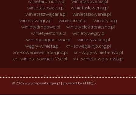
winietarumunia.pl
winietaslovenia.pl
winietaslowacja.pl
winietaslowenia.pl
winietaszwajcaria.pl
winietasłowenia.pl
winietawegry.pl
winietomat.pl
winiety.org
winietydrogowe.pl
winietyelektroniczne.pl
winietyestonia.pl
winietywegry.pl
winietyzagraniczne.pl
winietyzakup.pl
węgry-winieta.pl
xn--sowacja-njb.org.pl
xn--soweniawinieta-gnc.pl
xn--wgry-winieta-4vb.pl
xn--winieta-sowacja-7sc.pl
xn--winieta-wgry-dwb.pl
© 2026 www.lacasaburger.pl | powered by FENIQS