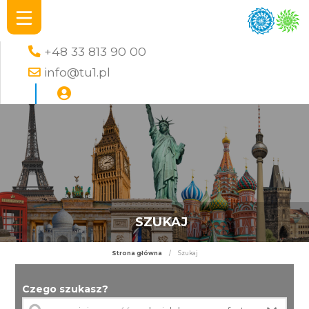
+48 33 813 90 00
info@tu1.pl
SZUKAJ
Strona główna
/
Szukaj
Czego szukasz?