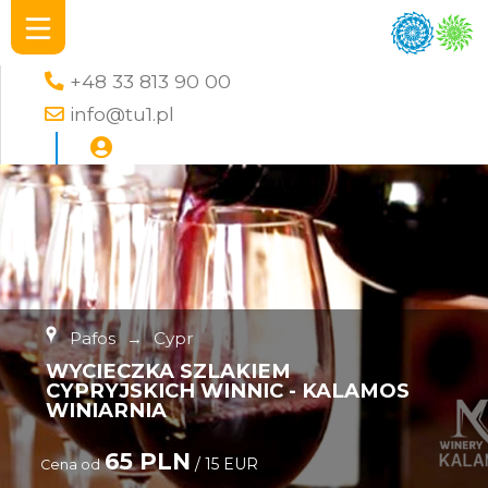
+48 33 813 90 00
info@tu1.pl
Pafos
→
Cypr
WYCIECZKA SZLAKIEM
CYPRYJSKICH WINNIC - KALAMOS
WINIARNIA
65 PLN
/ 15 EUR
Cena od