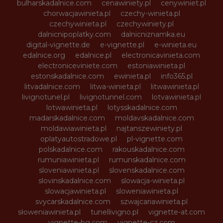
bulharskadalnice.com
cenawiniety.pl
cenywiniet.pl
chorwacjawinieta.pl
czechy-winieta.pl
czechywinieta.pl
czechywiniety.pl
dalnicnipoplatky.com
dalnicniznamka.eu
digital-vignette.de
e-vignette.pl
e-winieta.eu
edalnice.org
edalnice.pl
electronicavinieta.com
electroniceviniete.com
estoniawinieta.pl
estonskadalnice.com
ewinieta.pl
info365.pl
litvadalnice.com
litwa-winieta.pl
litwawinieta.pl
livignotunel.pl
livignotunnel.com
lotvawinieta.pl
lotwawinieta.pl
lotysskadalnice.com
madarskadalnice.com
moldavskadalnice.com
moldawiawinieta.pl
najtanszewiniety.pl
oplatyautostradowe.pl
pl-vignette.com
polskadalnice.com
rakouskadalnice.com
rumuniawinieta.pl
rumunskadalnice.com
sloveniawinieta.pl
slovenskadalnice.com
slovinskadalnice.com
slowacja-winieta.pl
slowacjawinieta.pl
sloweniawinieta.pl
svycarskadalnice.com
szwajcariawinieta.pl
słoweniawinieta.pl
tunellivigno.pl
vignette-at.com
vignette-bg.com
vignette-cz.com