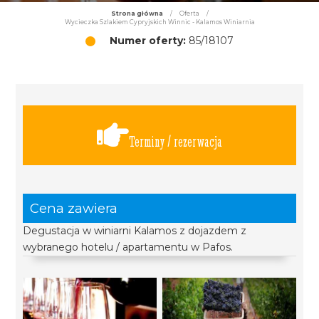
Strona główna
/
Oferta
/
Wycieczka Szlakiem Cypryjskich Winnic - Kalamos Winiarnia
Numer oferty:
85/18107
Terminy / rezerwacja
Cena zawiera
Degustacja w winiarni Kalamos z dojazdem z
wybranego hotelu / apartamentu w Pafos.