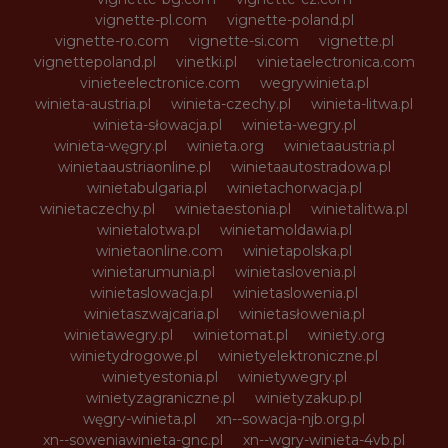
vignette-pl.com
vignette-poland.pl
vignette-ro.com
vignette-si.com
vignette.pl
vignettepoland.pl
vinetki.pl
vinietaelectronica.com
vinieteelectronice.com
wegrywinieta.pl
winieta-austria.pl
winieta-czechy.pl
winieta-litwa.pl
winieta-słowacja.pl
winieta-wegry.pl
winieta-węgry.pl
winieta.org
winietaaustria.pl
winietaaustriaonline.pl
winietaautostradowa.pl
winietabulgaria.pl
winietachorwacja.pl
winietaczechy.pl
winietaestonia.pl
winietalitwa.pl
winietalotwa.pl
winietamoldawia.pl
winietaonline.com
winietapolska.pl
winietarumunia.pl
winietaslovenia.pl
winietaslowacja.pl
winietaslowenia.pl
winietaszwajcaria.pl
winietasłowenia.pl
winietawegry.pl
winietomat.pl
winiety.org
winietydrogowe.pl
winietyelektroniczne.pl
winietyestonia.pl
winietywegry.pl
winietyzagraniczne.pl
winietyzakup.pl
węgry-winieta.pl
xn--sowacja-njb.org.pl
xn--soweniawinieta-gnc.pl
xn--wgry-winieta-4vb.pl