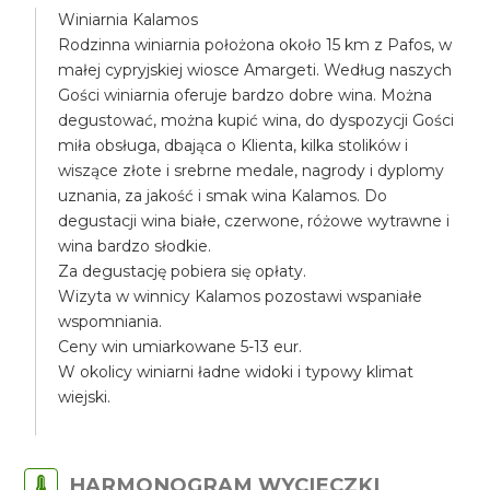
Winiarnia Kalamos
Rodzinna winiarnia położona około 15 km z Pafos, w
małej cypryjskiej wiosce Amargeti. Według naszych
Gości winiarnia oferuje bardzo dobre wina. Można
degustować, można kupić wina, do dyspozycji Gości
miła obsługa, dbająca o Klienta, kilka stolików i
wiszące złote i srebrne medale, nagrody i dyplomy
uznania, za jakość i smak wina Kalamos. Do
degustacji wina białe, czerwone, różowe wytrawne i
wina bardzo słodkie.
Za degustację pobiera się opłaty.
Wizyta w winnicy Kalamos pozostawi wspaniałe
wspomniania.
Ceny win umiarkowane 5-13 eur.
W okolicy winiarni ładne widoki i typowy klimat
wiejski.
HARMONOGRAM WYCIECZKI