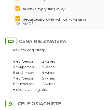
filiżanka cypryjskiej kawy
degustacja 5 lokalnych win w winiarni
KALAMOS
CENA NIE ZAWIERA
Pakiety degustacji
4 eur/person 2 wines
5 eur/person 3 wines
6 eur/person 4 wines
7 eur/person 5 wines
8 eur/person 6 wines
+ shot zivania gratis
CELE OSIĄGNIĘTE