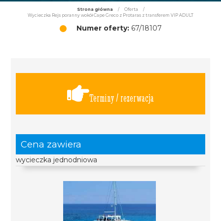
Strona główna
/
Oferta
/
Wycieczka Rejs poranny wokół Cape Greco z Protaras z transferem VIP ADULT
Numer oferty:
67/18107
Terminy / rezerwacja
Cena zawiera
wycieczka jednodniowa