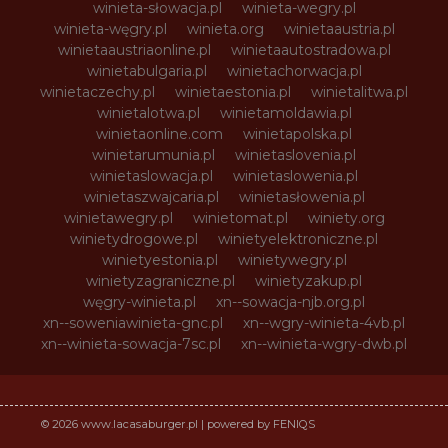
winieta-słowacja.pl
winieta-wegry.pl
winieta-węgry.pl
winieta.org
winietaaustria.pl
winietaaustriaonline.pl
winietaautostradowa.pl
winietabulgaria.pl
winietachorwacja.pl
winietaczechy.pl
winietaestonia.pl
winietalitwa.pl
winietalotwa.pl
winietamoldawia.pl
winietaonline.com
winietapolska.pl
winietarumunia.pl
winietaslovenia.pl
winietaslowacja.pl
winietaslowenia.pl
winietaszwajcaria.pl
winietasłowenia.pl
winietawegry.pl
winietomat.pl
winiety.org
winietydrogowe.pl
winietyelektroniczne.pl
winietyestonia.pl
winietywegry.pl
winietyzagraniczne.pl
winietyzakup.pl
węgry-winieta.pl
xn--sowacja-njb.org.pl
xn--soweniawinieta-gnc.pl
xn--wgry-winieta-4vb.pl
xn--winieta-sowacja-7sc.pl
xn--winieta-wgry-dwb.pl
© 2026 www.lacasaburger.pl | powered by FENIQS