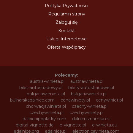
Polityka Prywatności
Regulamin strony
Zaloguj się
Kontakt
Usługi Internetowe
Oferta Współpracy
Polecamy:
austria-winieta.pl
austriawinieta.pl
bilet-autostradowy.pl
bilety-autostradowe.pl
bulgariawienieta.pl
bulgariawinieta.pl
bulharskadalnice.com
cenawiniety.pl
cenywiniet.pl
chorwacjawinieta.pl
czechy-winieta.pl
czechywinieta.pl
czechywiniety.pl
dalnicnipoplatky.com
dalnicniznamka.eu
digital-vignette.de
e-vignette.pl
e-winieta.eu
edalnice.org
edalnice.pl
electronicavinieta.com