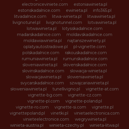
electroniceviniete.com
estoniawinieta.pl
estonskadalnice.com
ewinieta.pl
info365.pl
litvadalnice.com
litwa-winieta.pl
litwawinieta.pl
livignotunel.pl
livignotunnel.com
lotvawinieta.pl
lotwawinieta.pl
lotysskadalnice.com
madarskadalnice.com
moldavskadalnice.com
moldawiawinieta.pl
najtanszewiniety.pl
oplatyautostradowe.pl
pl-vignette.com
polskadalnice.com
rakouskadalnice.com
rumuniawinieta.pl
rumunskadalnice.com
sloveniawinieta.pl
slovenskadalnice.com
slovinskadalnice.com
slowacja-winieta.pl
slowacjawinieta.pl
sloweniawinieta.pl
svycarskadalnice.com
szwajcariawinieta.pl
słoweniawinieta.pl
tunellivigno.pl
vignette-at.com
vignette-bg.com
vignette-cz.com
vignette-pl.com
vignette-poland.pl
vignette-ro.com
vignette-si.com
vignette.pl
vignettepoland.pl
vinetki.pl
vinietaelectronica.com
vinieteelectronice.com
wegrywinieta.pl
winieta-austria.pl
winieta-czechy.pl
winieta-litwa.pl