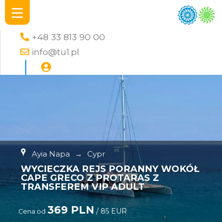
+48 33 813 90 00
info@tu1.pl
Ayia Napa
→
Cypr
WYCIECZKA REJS PORANNY WOKÓŁ
CAPE GRECO Z PROTARAS Z
TRANSFEREM VIP ADULT
369 PLN
/ 85 EUR
Cena od