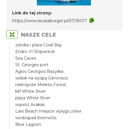
Link do tej strony:
https://www.lacasaburger.pl/67/18107
NASZE CELE
zatoka i plaża Coral Bay
Endro III Shipwreck
Sea Caves
St. Georges port
Agios Georgios Bazylika
widok na wyspę Geronisos
nekropolie Meletis Forest
klif White River
plaża White River
wąwóz Avakas
Lara Beach miejsce wylęgu żółwi
wodospad Kremiotis
Blue Lagoon