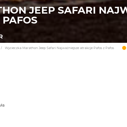
HON JEEP SAFARI NAJ
 PAFOS
R
/
Wycieczka Marathon Jeep Safari Najważniejsze atrakcje Pafos z Pafos
wła