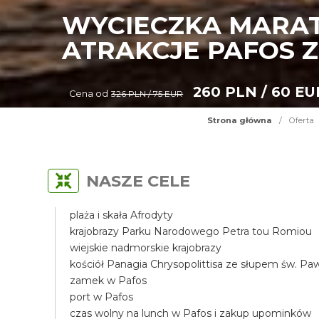
WYCIECZKA MARAT
ATRAKCJE PAFOS Z
260 PLN / 60 EU
Cena od
326 PLN / 75 EUR
Strona główna
/
Oferta
NASZE CELE
plaża i skała Afrodyty
krajobrazy Parku Narodowego Petra tou Romiou
wiejskie nadmorskie krajobrazy
kościół Panagia Chrysopolittisa ze słupem św. Pa
zamek w Pafos
port w Pafos
czas wolny na lunch w Pafos i zakup upominków