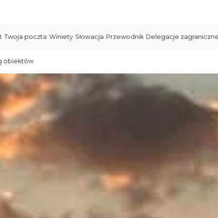
t
Twoja poczta
Winiety
Słowacja
Przewodnik
Delegacje zagraniczn
g obiektów