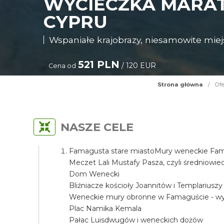
WYCIECZKA MARA
CYPRU
Wspaniałe krajobrazy, niesamowite miejs
521 PLN
/ 120 EUR
Cena od
Strona główna
/
Ofe
NASZE CELE
Famagusta stare miastoMury weneckie Fama
Meczet Lali Mustafy Pasza, czyli średniow
Dom Wenecki
Bliźniacze kościoły Joannitów i Templariuszy
Weneckie mury obronne w Famaguście - wyj
Plac Namika Kemala
Pałac Luisdwugów i weneckich dożów