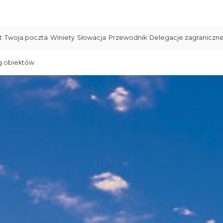
t
Twoja poczta
Winiety
Słowacja
Przewodnik
Delegacje zagraniczn
g obiektów