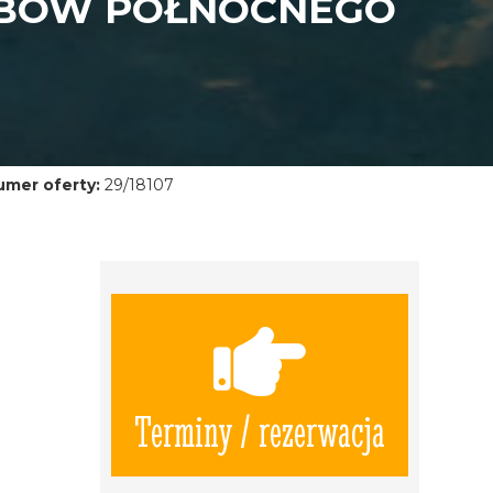
RBÓW PÓŁNOCNEGO
umer oferty:
29/18107
Terminy / rezerwacja