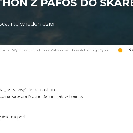
THON Z PAFOS DO SKA
ca, i to w jedeń dzień
N
rta
/
Wycieczka Marathon z Pafos do skarbów Północnego Cypru
gusty, wyjście na bastion
iecczna katedra Notre Damm jak w Reims
ście na port