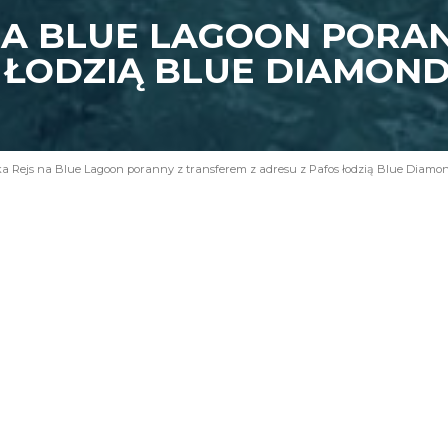
NA BLUE LAGOON PORA
S ŁODZIĄ BLUE DIAMON
a Rejs na Blue Lagoon poranny z transferem z adresu z Pafos łodzią Blue Diamo