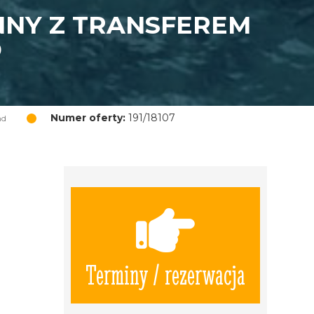
NNY Z TRANSFEREM
D
Numer oferty:
191/18107
nd
Terminy / rezerwacja