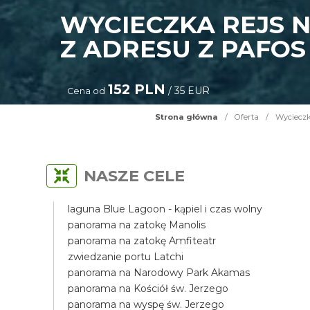
WYCIECZKA REJS 
Z ADRESU Z PAFO
152 PLN
/ 35 EUR
Cena od
Strona główna
/
Oferta
/
Wycieczk
NASZE CELE
laguna Blue Lagoon - kąpiel i czas wolny
panorama na zatokę Manolis
panorama na zatokę Amfiteatr
zwiedzanie portu Latchi
panorama na Narodowy Park Akamas
panorama na Kościół św. Jerzego
panorama na wyspę św. Jerzego