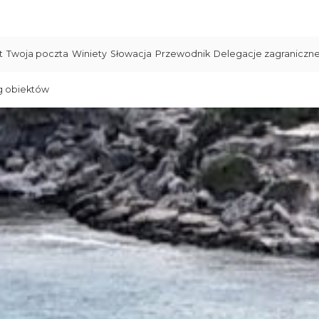
t
Twoja poczta
Winiety
Słowacja
Przewodnik
Delegacje zagraniczn
g obiektów