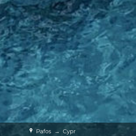
Pafos
→
Cypr