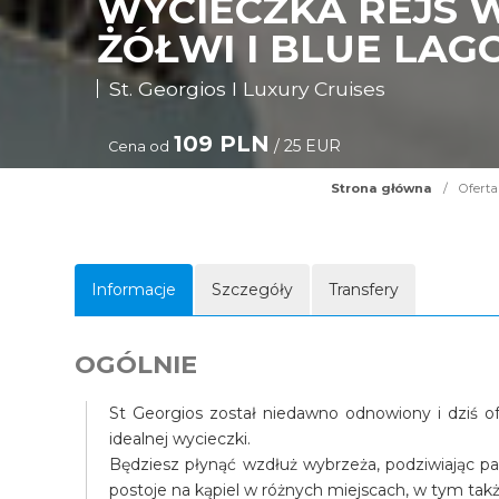
WYCIECZKA REJS 
ŻÓŁWI I BLUE LAG
St. Georgios I Luxury Cruises
109 PLN
/ 25 EUR
Cena od
Strona główna
/
Oferta
Informacje
Szczegóły
Transfery
OGÓLNIE
St Georgios został niedawno odnowiony i dziś of
idealnej wycieczki.
Będziesz płynąć wzdłuż wybrzeża, podziwiając pa
postoje na kąpiel w różnych miejscach, w tym tak