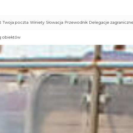
t
Twoja poczta
Winiety
Słowacja
Przewodnik
Delegacje zagraniczn
g obiektów