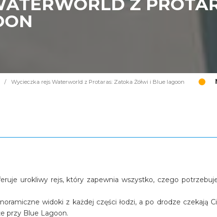
WATERWORLD Z PROTAR
OON
/
Wycieczka rejs Waterworld z Protaras: Zatoka Żółwi i Blue lagoon
eruje urokliwy rejs, który zapewnia wszystko, czego potrzebuj
noramiczne widoki z każdej części łodzi, a po drodze czekają C
że przy Blue Lagoon.