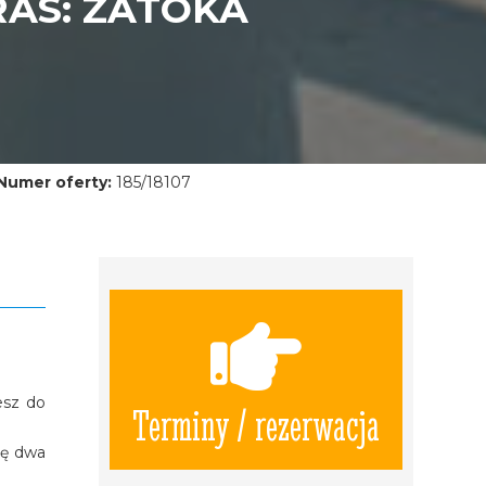
AS: ZATOKA
Numer oferty:
185/18107
esz do
Terminy / rezerwacja
ię dwa