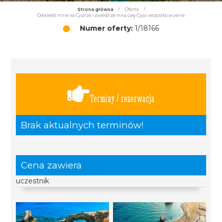
Strona główna
/
Oferta
/
Odwiedź mnie na Cyprze i zwiedź ze mną cały Cypr wszystko w cenie
Numer oferty:
1/18166
Terminy / rezerwacja
Brak aktualnych terminów!
Cena zawiera
uczestnik