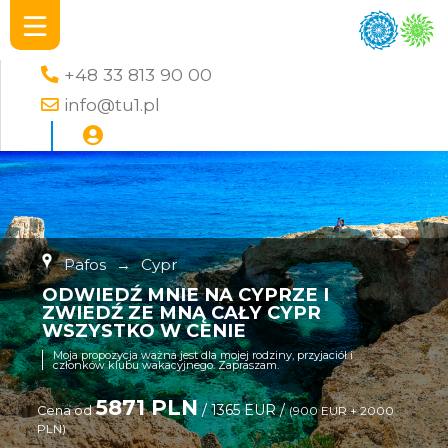
+48 33 813 90 00
info@tu1.pl
Pafos
→
Cypr
ODWIEDŹ MNIE NA CYPRZE I
ZWIEDŹ ZE MNĄ CAŁY CYPR
WSZYSTKO W CENIE
Moja propozycja ważna jest dla mojej rodziny, przyjaciół i
członków klubu wakacyjnego. Zapraszam.
5871 PLN
/ 1365 EUR /
Cena od
(900 EUR + 2000
PLN)