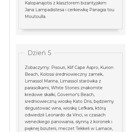
Kalopanajotis z klasztorem bizantyjskim
Jana Lampadistesa i cerkiewkę Panagia tou
Moutoulla.
Dzień 5
Zobaczymy: Pisouri, Klif Cape Aspro, Kurion
Beach, Kolossi średniowieczny zamek,
Limassol Marina, Limassol starówka z
parasolkami, White Stones znakomite
kredowe skałki, Governor's Beach,
średniowieczną wioskę Kato Dris, będziemy
degustować wina, wioskę Lefkara, którą
odwiedził Leonardo da Vinci, w czasach
weneckiego panowania, słynną z koronek i
pięknej biżuterii, meczet Tekkeli w Larnace,