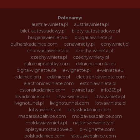
Polecamy:
austria-winieta.pl
austriawinieta.pl
bilet-autostradowy.pl
bilety-autostradowe.pl
bulgariawienieta.pl
bulgariawinieta.pl
bulharskadalnice.com
cenawiniety.pl
cenywiniet.pl
chorwacjawinieta.pl
czechy-winieta.pl
czechywinieta.pl
czechywiniety.pl
dalnicnipoplatky.com
dalnicniznamka.eu
digital-vignette.de
e-vignette.pl
e-winieta.eu
edalnice.org
edalnice.pl
electronicavinieta.com
electroniceviniete.com
estoniawinieta.pl
estonskadalnice.com
ewinieta.pl
info365.pl
litvadalnice.com
litwa-winieta.pl
litwawinieta.pl
livignotunel.pl
livignotunnel.com
lotvawinieta.pl
lotwawinieta.pl
lotysskadalnice.com
madarskadalnice.com
moldavskadalnice.com
moldawiawinieta.pl
najtanszewiniety.pl
oplatyautostradowe.pl
pl-vignette.com
polskadalnice.com
rakouskadalnice.com