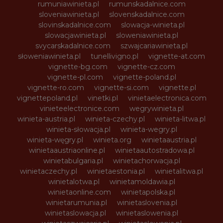
rumuniawinieta.pl
rumunskadalnice.com
sloveniawinieta.pl
slovenskadalnice.com
slovinskadalnice.com
slowacja-winieta.pl
slowacjawinieta.pl
sloweniawinieta.pl
svycarskadalnice.com
szwajcariawinieta.pl
słoweniawinieta.pl
tunellivigno.pl
vignette-at.com
vignette-bg.com
vignette-cz.com
vignette-pl.com
vignette-poland.pl
vignette-ro.com
vignette-si.com
vignette.pl
vignettepoland.pl
vinetki.pl
vinietaelectronica.com
vinieteelectronice.com
wegrywinieta.pl
winieta-austria.pl
winieta-czechy.pl
winieta-litwa.pl
winieta-słowacja.pl
winieta-wegry.pl
winieta-węgry.pl
winieta.org
winietaaustria.pl
winietaaustriaonline.pl
winietaautostradowa.pl
winietabulgaria.pl
winietachorwacja.pl
winietaczechy.pl
winietaestonia.pl
winietalitwa.pl
winietalotwa.pl
winietamoldawia.pl
winietaonline.com
winietapolska.pl
winietarumunia.pl
winietaslovenia.pl
winietaslowacja.pl
winietaslowenia.pl