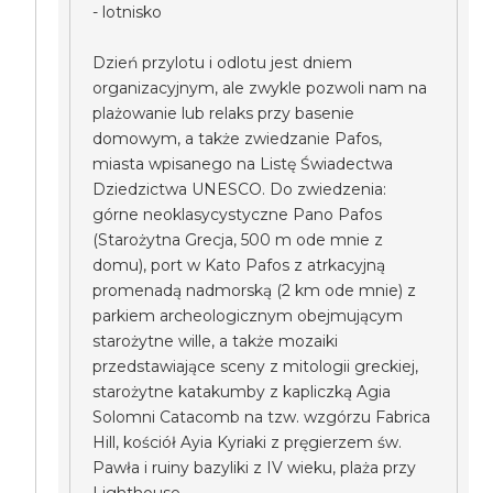
- lotnisko
Dzień przylotu i odlotu jest dniem
organizacyjnym, ale zwykle pozwoli nam na
plażowanie lub relaks przy basenie
domowym, a także zwiedzanie Pafos,
miasta wpisanego na Listę Świadectwa
Dziedzictwa UNESCO. Do zwiedzenia:
górne neoklasycystyczne Pano Pafos
(Starożytna Grecja, 500 m ode mnie z
domu), port w Kato Pafos z atrkacyjną
promenadą nadmorską (2 km ode mnie) z
parkiem archeologicznym obejmującym
starożytne wille, a także mozaiki
przedstawiające sceny z mitologii greckiej,
starożytne katakumby z kapliczką Agia
Solomni Catacomb na tzw. wzgórzu Fabrica
Hill, kościół Ayia Kyriaki z pręgierzem św.
Pawła i ruiny bazyliki z IV wieku, plaża przy