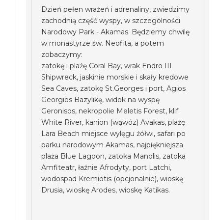
Dzień pełen wrażeń i adrenaliny, zwiedzimy
zachodnią część wyspy, w szczególności
Narodowy Park - Akamas. Będziemy chwilę
w monastyrze św. Neofita, a potem
zobaczymy:
zatokę i plażę Coral Bay, wrak Endro III
Shipwreck, jaskinie morskie i skały kredowe
Sea Caves, zatokę St.Georges i port, Agios
Georgios Bazylikę, widok na wyspę
Geronisos, nekropolie Meletis Forest, klif
White River, kanion (wąwóz) Avakas, plażę
Lara Beach miejsce wylęgu żółwi, safari po
parku narodowym Akamas, najpiękniejsza
plaża Blue Lagoon, zatoka Manolis, zatoka
Amfiteatr, łaźnie Afrodyty, port Latchi,
wodospad Kremiotis (opcjonalnie), wioskę
Drusia, wioskę Arodes, wioskę Katikas.